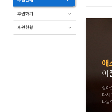
후원하기
후원현황
애
아
살아
다시 
나눔의