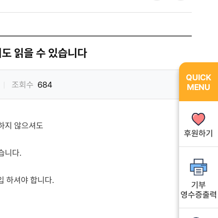
유
쇄
하
기
도 읽을 수 있습니다
QUICK
QUICK
조회수
684
MENU
MENU
하지 않으셔도
후원하기
후원하기
습니다.
가입 하셔야 합니다.
기부
기부
영수증출력
영수증출력