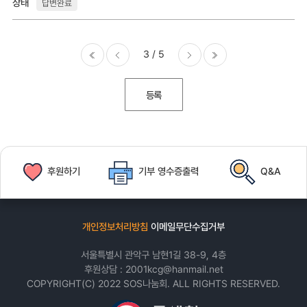
답변완료
3 / 5
처음
이전
다음
마지막
등록
후원하기
기부
영수증출력
Q&A
개인정보처리방침
이메일무단수집거부
서울특별시 관악구 남현1길 38-9, 4층
후원상담 :
2001kcg@hanmail.net
COPYRIGHT(C) 2022 SOS나눔회. ALL RIGHTS RESERVED.