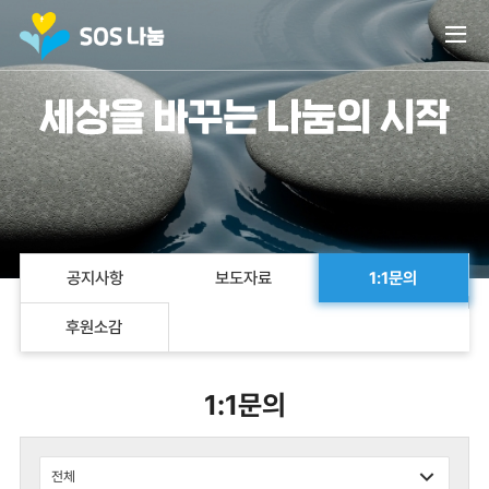
열
공지사항
보도자료
1:1문의
후원소감
1:1문의
테이블